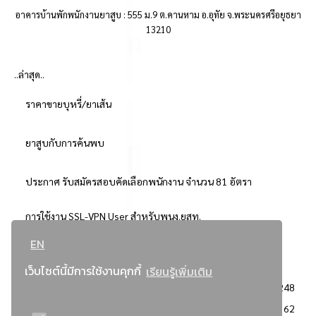
อาคารบ้านพักพนักงานยาสูบ : 555 ม.9 ต.คานหาม อ.อุทัย จ.พระนครศรีอยุธยา
13210
..ล่าสุด..
ราคาขายบุหรี่/ยาเส้น
ยาสูบกับการค้นพบ
ประกาศ รับสมัครสอบคัดเลือกพนักงาน จำนวน 81 อัตรา
การใช้งาน SSL-VPN User สำหรับพนง.ยสท.
EN
..ยอดนิยม..
เว็บไซต์นี้มีการใช้งานคุกกี้
เรียนรู้เพิ่มเติม
จัดซื้อจัดจ้างการยาสูบแห่งประเทศไทย
3248
: ประกาศผู้ชนะการเสนอราคา
2362