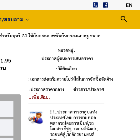
EN
าร/สอบถาม
สำหรับบุหรี่ 7.1 ใช้กับกระดาษพันก้นกรองเจาะรู ขนาด
หมวดหมู่ :
: ประกาศผู้ชนะการเสนอราคา
21.95
นวน
: วิธีคัดเลือก
: เอกสารส่งเสริมความโปร่งใสในการจัดซื้อจัดจ้าง
: ประกาศราคากลาง
ข่าวสาร/ประกาศ
..เพิ่มเติม..
!!!…ประกาศการยาสูบแห่ง
ประเทศไทย การขายทอด
ตลาดรถโดยสารเบ็นซ์,รถ
โดยสารอีซูซุ, รถยนต์นั่งเก๋ง,
รถยนต์ตู้,รถจักรยานยนต์
และ...