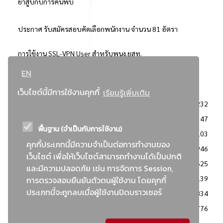
ยาสูบกับการค้นพบ
ประกาศ รับสมัครสอบคัดเลือกพนักงาน จำนวน 81 อัตรา
การใช้งาน SSL-VPN User สำหรับพนง.ยสท.
EN
..ยอดนิยม..
เว็บไซต์นี้มีการใช้งานคุกกี้
เรียนรู้เพิ่มเติม
จัดซื้อจัดจ้างการยาสูบแห่งประเทศไทย
3232
: ประกาศผู้ชนะการเสนอราคา
2347
พื้นฐาน (จำเป็นกับการใช้งาน)
: วิธีเฉพาะเจาะจง
2103
คุกกี้ประเภทนี้มีความจำเป็นต่อการทำงานของ
ข่าวสาร/ประกาศ
1946
เว็บไซต์ เพื่อให้เว็บไซต์สามารถทำงานได้เป็นปกติ
: เอกสารส่งเสริมความโปร่งใสในการจัดซื้อจัดจ้าง
1625
และมีความปลอดภัย เช่น การจัดการ Session,
ข่าวสารจัดซื้อจัดจ้าง
1139
การตรวจสอบยืนยันตัวตนผู้ใช้งาน โดยคุกกี้
ประเภทนี้จะถูกลบเมื่อผู้ใช้งานปิดบราวเซอร์
: แผนการจัดซื้อจัดจ้าง
834
: ประกาศราคากลาง
776