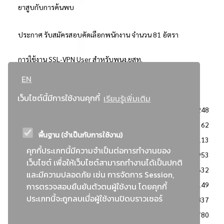
ยาสูบกับการค้นพบ
ประกาศ รับสมัครสอบคัดเลือกพนักงาน จำนวน 81 อัตรา
การใช้งาน SSL-VPN User สำหรับพนง.ยสท.
EN
..ยอดนิยม..
เว็บไซต์นี้มีการใช้งานคุกกี้
เรียนรู้เพิ่มเติม
จัดซื้อจัดจ้างการยาสูบแห่งประเทศไทย
3248
: ประกาศผู้ชนะการเสนอราคา
2362
พื้นฐาน (จำเป็นกับการใช้งาน)
: วิธีเฉพาะเจาะจง
2113
คุกกี้ประเภทนี้มีความจำเป็นต่อการทำงานของ
ข่าวสาร/ประกาศ
1953
เว็บไซต์ เพื่อให้เว็บไซต์สามารถทำงานได้เป็นปกติ
: เอกสารส่งเสริมความโปร่งใสในการจัดซื้อจัดจ้าง
1632
และมีความปลอดภัย เช่น การจัดการ Session,
ข่าวสารจัดซื้อจัดจ้าง
1149
การตรวจสอบยืนยันตัวตนผู้ใช้งาน โดยคุกกี้
ประเภทนี้จะถูกลบเมื่อผู้ใช้งานปิดบราวเซอร์
: แผนการจัดซื้อจัดจ้าง
837
: ประกาศราคากลาง
780