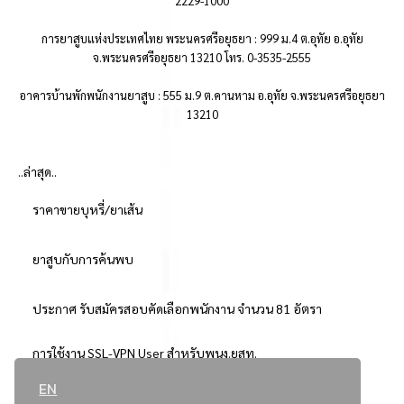
2229-1000
การยาสูบแห่งประเทศไทย พระนครศรีอยุธยา : 999 ม.4 ต.อุทัย อ.อุทัย
จ.พระนครศรีอยุธยา 13210 โทร. 0-3535-2555
อาคารบ้านพักพนักงานยาสูบ : 555 ม.9 ต.คานหาม อ.อุทัย จ.พระนครศรีอยุธยา
13210
..ล่าสุด..
ราคาขายบุหรี่/ยาเส้น
ยาสูบกับการค้นพบ
ประกาศ รับสมัครสอบคัดเลือกพนักงาน จำนวน 81 อัตรา
การใช้งาน SSL-VPN User สำหรับพนง.ยสท.
EN
..ยอดนิยม..