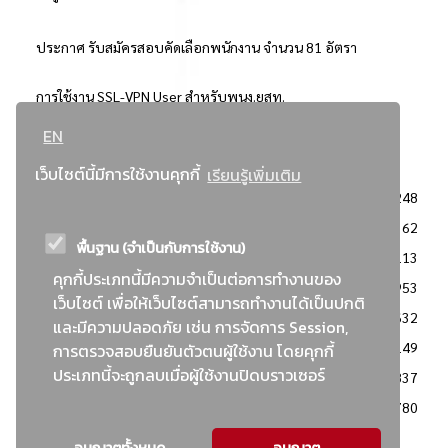
ประกาศ รับสมัครสอบคัดเลือกพนักงาน จำนวน 81 อัตรา
การใช้งาน SSL-VPN User สำหรับพนง.ยสท.
EN
..ยอดนิยม..
เว็บไซต์นี้มีการใช้งานคุกกี้
เรียนรู้เพิ่มเติม
จัดซื้อจัดจ้างการยาสูบแห่งประเทศไทย
3248
: ประกาศผู้ชนะการเสนอราคา
2362
พื้นฐาน (จำเป็นกับการใช้งาน)
: วิธีเฉพาะเจาะจง
2113
คุกกี้ประเภทนี้มีความจำเป็นต่อการทำงานของ
ข่าวสาร/ประกาศ
1953
เว็บไซต์ เพื่อให้เว็บไซต์สามารถทำงานได้เป็นปกติ
: เอกสารส่งเสริมความโปร่งใสในการจัดซื้อจัดจ้าง
1632
และมีความปลอดภัย เช่น การจัดการ Session,
ข่าวสารจัดซื้อจัดจ้าง
1149
การตรวจสอบยืนยันตัวตนผู้ใช้งาน โดยคุกกี้
ประเภทนี้จะถูกลบเมื่อผู้ใช้งานปิดบราวเซอร์
: แผนการจัดซื้อจัดจ้าง
837
: ประกาศราคากลาง
780