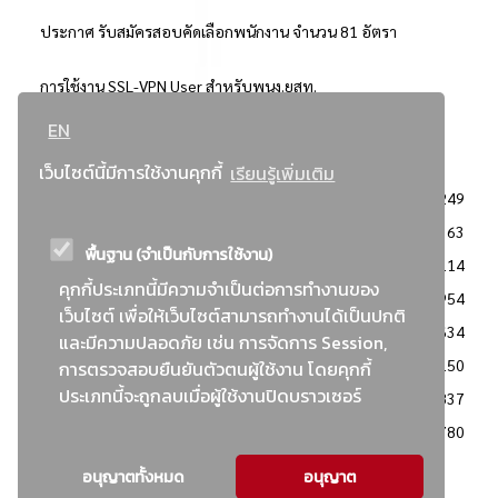
ประกาศ รับสมัครสอบคัดเลือกพนักงาน จำนวน 81 อัตรา
การใช้งาน SSL-VPN User สำหรับพนง.ยสท.
EN
..ยอดนิยม..
เว็บไซต์นี้มีการใช้งานคุกกี้
เรียนรู้เพิ่มเติม
จัดซื้อจัดจ้างการยาสูบแห่งประเทศไทย
3249
: ประกาศผู้ชนะการเสนอราคา
2363
พื้นฐาน (จำเป็นกับการใช้งาน)
: วิธีเฉพาะเจาะจง
2114
คุกกี้ประเภทนี้มีความจำเป็นต่อการทำงานของ
ข่าวสาร/ประกาศ
1954
เว็บไซต์ เพื่อให้เว็บไซต์สามารถทำงานได้เป็นปกติ
: เอกสารส่งเสริมความโปร่งใสในการจัดซื้อจัดจ้าง
1634
และมีความปลอดภัย เช่น การจัดการ Session,
ข่าวสารจัดซื้อจัดจ้าง
1150
การตรวจสอบยืนยันตัวตนผู้ใช้งาน โดยคุกกี้
ประเภทนี้จะถูกลบเมื่อผู้ใช้งานปิดบราวเซอร์
: แผนการจัดซื้อจัดจ้าง
837
: ประกาศราคากลาง
780
อนุญาตทั้งหมด
อนุญาต