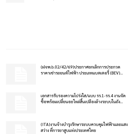
(ฝจพ.b.02/42/69)ประกาศยกเลิกการประกวด
ราคาเช่ารถยนต์ไฟฟ้า ประเภทแบตเตอรี่ (BEV)...
เอกสารรับรองความโปร่งใส/แบบ รร.1-รร.4 งานจัด
ซื้อพร้อมเปลี่ยนอะไหล่สิ้นเปลืองล้างระบบในถัง...
(ITA)งานจ้างบำรุงรักษาระบบควบคุมไฟฟ้าและแสง
สว่าง ที่การยาสูบแห่งประเทศไทย