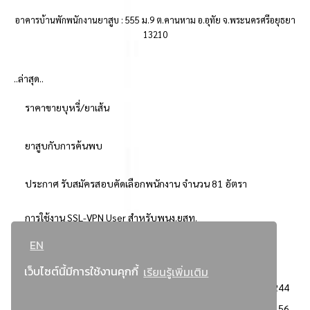
อาคารบ้านพักพนักงานยาสูบ : 555 ม.9 ต.คานหาม อ.อุทัย จ.พระนครศรีอยุธยา
13210
..ล่าสุด..
ราคาขายบุหรี่/ยาเส้น
ยาสูบกับการค้นพบ
ประกาศ รับสมัครสอบคัดเลือกพนักงาน จำนวน 81 อัตรา
การใช้งาน SSL-VPN User สำหรับพนง.ยสท.
EN
..ยอดนิยม..
เว็บไซต์นี้มีการใช้งานคุกกี้
เรียนรู้เพิ่มเติม
จัดซื้อจัดจ้างการยาสูบแห่งประเทศไทย
3244
: ประกาศผู้ชนะการเสนอราคา
2356