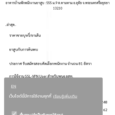
อาคารบ้านพักพนักงานยาสูบ : 555 ม.9 ต.คานหาม อ.อุทัย จ.พระนครศรีอยุธยา
13210
..ล่าสุด..
ราคาขายบุหรี่/ยาเส้น
ยาสูบกับการค้นพบ
ประกาศ รับสมัครสอบคัดเลือกพนักงาน จำนวน 81 อัตรา
การใช้งาน SSL-VPN User สำหรับพนง.ยสท.
EN
..ยอดนิยม..
เว็บไซต์นี้มีการใช้งานคุกกี้
เรียนรู้เพิ่มเติม
จัดซื้อจัดจ้างการยาสูบแห่งประเทศไทย
3248
: ประกาศผู้ชนะการเสนอราคา
2362
พื้นฐาน (จำเป็นกับการใช้งาน)