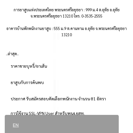
การยาสูบแห่งประเทศไทย พระนครศรีอยุธยา : 999 ม.4 ต.อุทัย อ.อุทัย
จ.พระนครศรีอยุธยา 13210 โทร. 0-3535-2555
อาคารบ้านพักพนักงานยาสูบ : 555 ม.9 ต.คานหาม อ.อุทัย จ.พระนครศรีอยุธยา
13210
..ล่าสุด..
ราคาขายบุหรี่/ยาเส้น
ยาสูบกับการค้นพบ
ประกาศ รับสมัครสอบคัดเลือกพนักงาน จำนวน 81 อัตรา
การใช้งาน SSL-VPN User สำหรับพนง.ยสท.
EN
..ยอดนิยม..