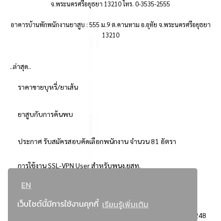
จ.พระนครศรีอยุธยา 13210 โทร. 0-3535-2555
อาคารบ้านพักพนักงานยาสูบ : 555 ม.9 ต.คานหาม อ.อุทัย จ.พระนครศรีอยุธยา
13210
..ล่าสุด..
ราคาขายบุหรี่/ยาเส้น
ยาสูบกับการค้นพบ
ประกาศ รับสมัครสอบคัดเลือกพนักงาน จำนวน 81 อัตรา
การใช้งาน SSL-VPN User สำหรับพนง.ยสท.
EN
..ยอดนิยม..
เว็บไซต์นี้มีการใช้งานคุกกี้
เรียนรู้เพิ่มเติม
จัดซื้อจัดจ้างการยาสูบแห่งประเทศไทย
3248