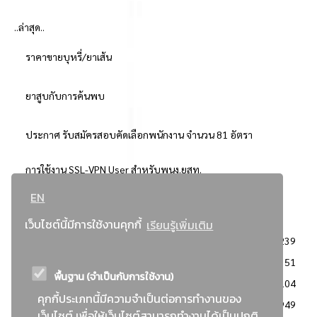
..ล่าสุด..
ราคาขายบุหรี่/ยาเส้น
ยาสูบกับการค้นพบ
ประกาศ รับสมัครสอบคัดเลือกพนักงาน จำนวน 81 อัตรา
การใช้งาน SSL-VPN User สำหรับพนง.ยสท.
EN
..ยอดนิยม..
เว็บไซต์นี้มีการใช้งานคุกกี้
เรียนรู้เพิ่มเติม
จัดซื้อจัดจ้างการยาสูบแห่งประเทศไทย
3239
: ประกาศผู้ชนะการเสนอราคา
2351
พื้นฐาน (จำเป็นกับการใช้งาน)
: วิธีเฉพาะเจาะจง
2104
คุกกี้ประเภทนี้มีความจำเป็นต่อการทำงานของ
ข่าวสาร/ประกาศ
1949
เว็บไซต์ เพื่อให้เว็บไซต์สามารถทำงานได้เป็นปกติ