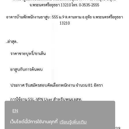
จ.พระนครศรีอยุธยา 13210 โทร. 0-3535-2555
อาคารบ้านพักพนักงานยาสูบ : 555 ม.9 ต.คานหาม อ.อุทัย จ.พระนครศรีอยุธยา
13210
..ล่าสุด..
ราคาขายบุหรี่/ยาเส้น
ยาสูบกับการค้นพบ
ประกาศ รับสมัครสอบคัดเลือกพนักงาน จำนวน 81 อัตรา
การใช้งาน SSL-VPN User สำหรับพนง.ยสท.
EN
..ยอดนิยม..
เว็บไซต์นี้มีการใช้งานคุกกี้
เรียนรู้เพิ่มเติม
จัดซื้อจัดจ้างการยาสูบแห่งประเทศไทย
3239