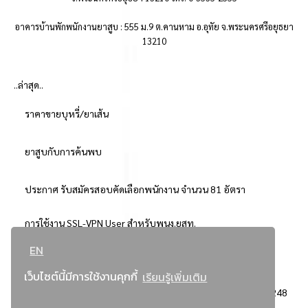
อาคารบ้านพักพนักงานยาสูบ : 555 ม.9 ต.คานหาม อ.อุทัย จ.พระนครศรีอยุธยา
13210
..ล่าสุด..
ราคาขายบุหรี่/ยาเส้น
ยาสูบกับการค้นพบ
ประกาศ รับสมัครสอบคัดเลือกพนักงาน จำนวน 81 อัตรา
การใช้งาน SSL-VPN User สำหรับพนง.ยสท.
EN
..ยอดนิยม..
เว็บไซต์นี้มีการใช้งานคุกกี้
เรียนรู้เพิ่มเติม
จัดซื้อจัดจ้างการยาสูบแห่งประเทศไทย
3248