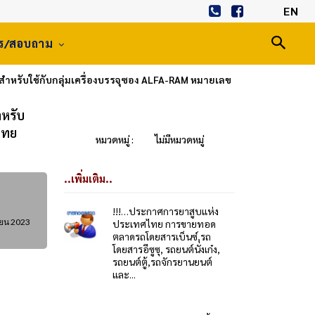
EN
าร/สอบถาม
สำหรับใช้กับกลุ่มเครื่องบรรจุซอง ALFA-RAM หมายเลข
ำหรับ
ไทย
หมวดหมู่ :
ไม่มีหมวดหมู่
..เพิ่มเติม..
!!!…ประกาศการยาสูบแห่ง
ยน 2023
ประเทศไทย การขายทอด
ตลาดรถโดยสารเบ็นซ์,รถ
โดยสารอีซูซุ, รถยนต์นั่งเก๋ง,
รถยนต์ตู้,รถจักรยานยนต์
และ...