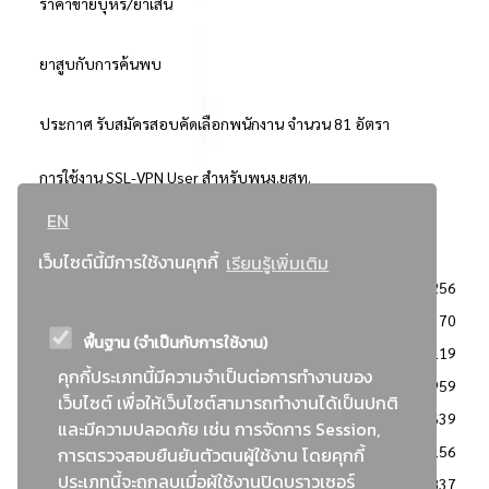
ราคาขายบุหรี่/ยาเส้น
ยาสูบกับการค้นพบ
ประกาศ รับสมัครสอบคัดเลือกพนักงาน จำนวน 81 อัตรา
การใช้งาน SSL-VPN User สำหรับพนง.ยสท.
EN
..ยอดนิยม..
เว็บไซต์นี้มีการใช้งานคุกกี้
เรียนรู้เพิ่มเติม
จัดซื้อจัดจ้างการยาสูบแห่งประเทศไทย
3256
: ประกาศผู้ชนะการเสนอราคา
2370
พื้นฐาน (จำเป็นกับการใช้งาน)
: วิธีเฉพาะเจาะจง
2119
คุกกี้ประเภทนี้มีความจำเป็นต่อการทำงานของ
ข่าวสาร/ประกาศ
1959
เว็บไซต์ เพื่อให้เว็บไซต์สามารถทำงานได้เป็นปกติ
: เอกสารส่งเสริมความโปร่งใสในการจัดซื้อจัดจ้าง
1639
และมีความปลอดภัย เช่น การจัดการ Session,
ข่าวสารจัดซื้อจัดจ้าง
1156
การตรวจสอบยืนยันตัวตนผู้ใช้งาน โดยคุกกี้
ประเภทนี้จะถูกลบเมื่อผู้ใช้งานปิดบราวเซอร์
: แผนการจัดซื้อจัดจ้าง
837