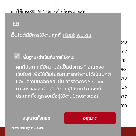
การใช้งาน SSL-VPN User สำหรับพนง.ยสท.
EN
..ยอดนิยม..
เว็บไซต์นี้มีการใช้งานคุกกี้
เรียนรู้เพิ่มเติม
จัดซื้อจัดจ้างการยาสูบแห่งประเทศไทย
3248
: ประกาศผู้ชนะการเสนอราคา
2362
พื้นฐาน (จำเป็นกับการใช้งาน)
: วิธีเฉพาะเจาะจง
2113
คุกกี้ประเภทนี้มีความจำเป็นต่อการทำงานของ
ข่าวสาร/ประกาศ
1953
เว็บไซต์ เพื่อให้เว็บไซต์สามารถทำงานได้เป็นปกติ
: เอกสารส่งเสริมความโปร่งใสในการจัดซื้อจัดจ้าง
1632
และมีความปลอดภัย เช่น การจัดการ Session,
ข่าวสารจัดซื้อจัดจ้าง
1149
การตรวจสอบยืนยันตัวตนผู้ใช้งาน โดยคุกกี้
ประเภทนี้จะถูกลบเมื่อผู้ใช้งานปิดบราวเซอร์
: แผนการจัดซื้อจัดจ้าง
837
: ประกาศราคากลาง
780
อนุญาตทั้งหมด
อนุญาต
Powered by PCU3ED
© สงวนลิขสิทธิ์ - การยาสูบแห่งประเทศไทย