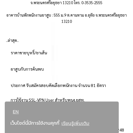
จ.พระนครศรีอยุธยา 13210 โทร. 0-3535-2555
อาคารบ้านพักพนักงานยาสูบ : 555 ม.9 ต.คานหาม อ.อุทัย จ.พระนครศรีอยุธยา
13210
..ล่าสุด..
ราคาขายบุหรี่/ยาเส้น
ยาสูบกับการค้นพบ
ประกาศ รับสมัครสอบคัดเลือกพนักงาน จำนวน 81 อัตรา
การใช้งาน SSL-VPN User สำหรับพนง.ยสท.
EN
..ยอดนิยม..
เว็บไซต์นี้มีการใช้งานคุกกี้
เรียนรู้เพิ่มเติม
จัดซื้อจัดจ้างการยาสูบแห่งประเทศไทย
3248