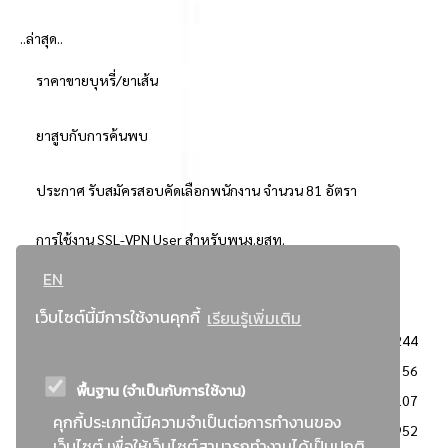
..ล่าสุด..
ราคาขายบุหรี่/ยาเส้น
ยาสูบกับการค้นพบ
ประกาศ รับสมัครสอบคัดเลือกพนักงาน จำนวน 81 อัตรา
การใช้งาน SSL-VPN User สำหรับพนง.ยสท.
EN
..ยอดนิยม..
เว็บไซต์นี้มีการใช้งานคุกกี้
เรียนรู้เพิ่มเติม
จัดซื้อจัดจ้างการยาสูบแห่งประเทศไทย
3244
: ประกาศผู้ชนะการเสนอราคา
2356
พื้นฐาน (จำเป็นกับการใช้งาน)
: วิธีเฉพาะเจาะจง
2107
คุกกี้ประเภทนี้มีความจำเป็นต่อการทำงานของ
ข่าวสาร/ประกาศ
1952
เว็บไซต์ เพื่อให้เว็บไซต์สามารถทำงานได้เป็นปกติ