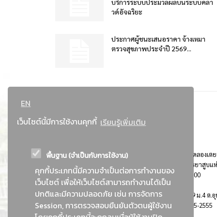
บริการระบบประมวลผลบนระบบคลา
วด์อัจฉริยะ
ประกาศผู้ชนะเสนอราคา จ้างเหมา
ตรวจสุขภาพประจำปี 2569...
EN
เว็บไซต์นี้มีการใช้งานคุกกี้
เรียนรู้เพิ่มเติม
พื้นฐาน (จำเป็นกับการใช้งาน)
ที่อยู่ : 184 ถนนพระรามที่ 4 แขวงคลองเตย เขตคลองเตย
กรุงเทพมหานคร 10110 ติดต่อประชาสัมพันธ์ การยาสูบแห
คุกกี้ประเภทนี้มีความจำเป็นต่อการทำงานของ
ประเทศไทย Call center โทร. 0-2229-1000
เว็บไซต์ เพื่อให้เว็บไซต์สามารถทำงานได้เป็น
ปกติและมีความปลอดภัย เช่น การจัดการ
การยาสูบแห่งประเทศไทย พระนครศรีอยุธยา : 999 ม.4 ต.อุ
Session, การตรวจสอบยืนยันตัวตนผู้ใช้งาน
อ.อุทัย จ.พระนครศรีอยุธยา 13210 โทร. 0-3535-2555