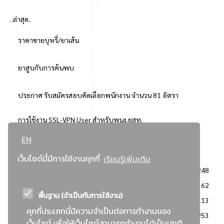
..ล่าสุด..
ราคาขายบุหรี่/ยาเส้น
ยาสูบกับการค้นพบ
ประกาศ รับสมัครสอบคัดเลือกพนักงาน จำนวน 81 อัตรา
การใช้งาน SSL-VPN User สำหรับพนง.ยสท.
EN
..ยอดนิยม..
เว็บไซต์นี้มีการใช้งานคุกกี้
เรียนรู้เพิ่มเติม
จัดซื้อจัดจ้างการยาสูบแห่งประเทศไทย
3248
: ประกาศผู้ชนะการเสนอราคา
2362
พื้นฐาน (จำเป็นกับการใช้งาน)
: วิธีเฉพาะเจาะจง
2113
คุกกี้ประเภทนี้มีความจำเป็นต่อการทำงานของ
ข่าวสาร/ประกาศ
1953
เว็บไซต์ เพื่อให้เว็บไซต์สามารถทำงานได้เป็นปกติ