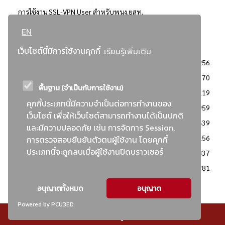
การใช้งาน SSL-VPN User สำหรับพนง.ยสท.
EN
..ยอดนิยม..
เว็บไซต์นี้มีการใช้งานคุกกี้
เรียนรู้เพิ่มเติม
จัดซื้อจัดจ้างการยาสูบแห่งประเทศไทย
3256
: ประกาศผู้ชนะการเสนอราคา
2370
พื้นฐาน (จำเป็นกับการใช้งาน)
: วิธีเฉพาะเจาะจง
2119
คุกกี้ประเภทนี้มีความจำเป็นต่อการทำงานของ
ข่าวสาร/ประกาศ
1959
เว็บไซต์ เพื่อให้เว็บไซต์สามารถทำงานได้เป็นปกติ
: เอกสารส่งเสริมความโปร่งใสในการจัดซื้อจัดจ้าง
1639
และมีความปลอดภัย เช่น การจัดการ Session,
ข่าวสารจัดซื้อจัดจ้าง
1156
การตรวจสอบยืนยันตัวตนผู้ใช้งาน โดยคุกกี้
ประเภทนี้จะถูกลบเมื่อผู้ใช้งานปิดบราวเซอร์
: แผนการจัดซื้อจัดจ้าง
837
: ประกาศราคากลาง
781
อนุญาตทั้งหมด
อนุญาต
Powered by PCU3ED
© สงวนลิขสิทธิ์ - การยาสูบแห่งประเทศไทย