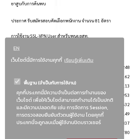
ยาสูบกับการค้นพบ
ประกาศ รับสมัครสอบคัดเลือกพนักงาน จำนวน 81 อัตรา
การใช้งาน SSL-VPN User สำหรับพนง.ยสท.
EN
..ยอดนิยม..
เว็บไซต์นี้มีการใช้งานคุกกี้
เรียนรู้เพิ่มเติม
จัดซื้อจัดจ้างการยาสูบแห่งประเทศไทย
3248
: ประกาศผู้ชนะการเสนอราคา
2362
พื้นฐาน (จำเป็นกับการใช้งาน)
: วิธีเฉพาะเจาะจง
2113
คุกกี้ประเภทนี้มีความจำเป็นต่อการทำงานของ
ข่าวสาร/ประกาศ
1953
เว็บไซต์ เพื่อให้เว็บไซต์สามารถทำงานได้เป็นปกติ
: เอกสารส่งเสริมความโปร่งใสในการจัดซื้อจัดจ้าง
1632
และมีความปลอดภัย เช่น การจัดการ Session,
ข่าวสารจัดซื้อจัดจ้าง
1149
การตรวจสอบยืนยันตัวตนผู้ใช้งาน โดยคุกกี้
ประเภทนี้จะถูกลบเมื่อผู้ใช้งานปิดบราวเซอร์
: แผนการจัดซื้อจัดจ้าง
837
: ประกาศราคากลาง
780