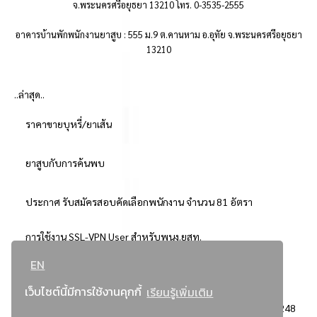
จ.พระนครศรีอยุธยา 13210 โทร. 0-3535-2555
อาคารบ้านพักพนักงานยาสูบ : 555 ม.9 ต.คานหาม อ.อุทัย จ.พระนครศรีอยุธยา
13210
..ล่าสุด..
ราคาขายบุหรี่/ยาเส้น
ยาสูบกับการค้นพบ
ประกาศ รับสมัครสอบคัดเลือกพนักงาน จำนวน 81 อัตรา
การใช้งาน SSL-VPN User สำหรับพนง.ยสท.
EN
..ยอดนิยม..
เว็บไซต์นี้มีการใช้งานคุกกี้
เรียนรู้เพิ่มเติม
จัดซื้อจัดจ้างการยาสูบแห่งประเทศไทย
3248