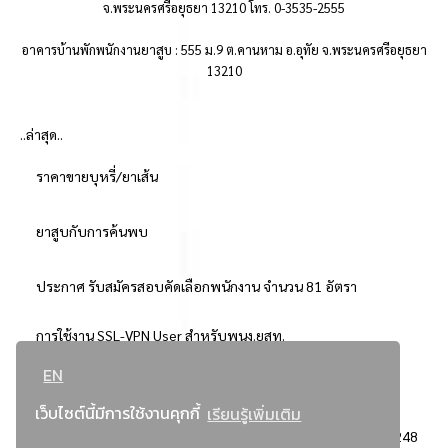
จ.พระนครศรีอยุธยา 13210 โทร. 0-3535-2555
อาคารบ้านพักพนักงานยาสูบ : 555 ม.9 ต.คานหาม อ.อุทัย จ.พระนครศรีอยุธยา
13210
..ล่าสุด..
ราคาขายบุหรี่/ยาเส้น
ยาสูบกับการค้นพบ
ประกาศ รับสมัครสอบคัดเลือกพนักงาน จำนวน 81 อัตรา
การใช้งาน SSL-VPN User สำหรับพนง.ยสท.
EN
..ยอดนิยม..
เว็บไซต์นี้มีการใช้งานคุกกี้
เรียนรู้เพิ่มเติม
จัดซื้อจัดจ้างการยาสูบแห่งประเทศไทย
3248