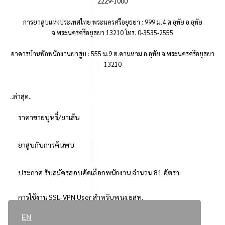
2229-1000
การยาสูบแห่งประเทศไทย พระนครศรีอยุธยา : 999 ม.4 ต.อุทัย อ.อุทัย
จ.พระนครศรีอยุธยา 13210 โทร. 0-3535-2555
อาคารบ้านพักพนักงานยาสูบ : 555 ม.9 ต.คานหาม อ.อุทัย จ.พระนครศรีอยุธยา
13210
..ล่าสุด..
ราคาขายบุหรี่/ยาเส้น
ยาสูบกับการค้นพบ
ประกาศ รับสมัครสอบคัดเลือกพนักงาน จำนวน 81 อัตรา
การใช้งาน SSL-VPN User สำหรับพนง.ยสท.
EN
..ยอดนิยม..