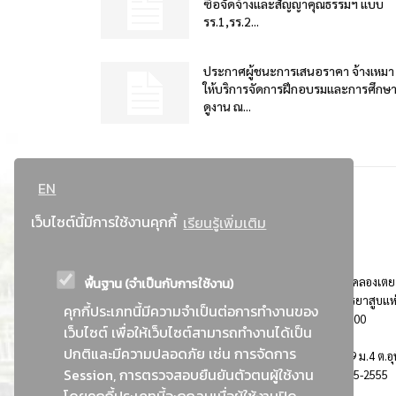
ซื้อจัดจ้างและสัญญาคุณธรรมฯ แบบ
รร.1,รร.2...
ประกาศผู้ชนะการเสนอราคา จ้างเหมา
ให้บริการจัดการฝึกอบรมและการศึกษ
ดูงาน ณ...
EN
เว็บไซต์นี้มีการใช้งานคุกกี้
เรียนรู้เพิ่มเติม
พื้นฐาน (จำเป็นกับการใช้งาน)
ที่อยู่ : 184 ถนนพระรามที่ 4 แขวงคลองเตย เขตคลองเตย
กรุงเทพมหานคร 10110 ติดต่อประชาสัมพันธ์ การยาสูบแห
คุกกี้ประเภทนี้มีความจำเป็นต่อการทำงานของ
ประเทศไทย Call center โทร. 0-2229-1000
เว็บไซต์ เพื่อให้เว็บไซต์สามารถทำงานได้เป็น
ปกติและมีความปลอดภัย เช่น การจัดการ
การยาสูบแห่งประเทศไทย พระนครศรีอยุธยา : 999 ม.4 ต.อุ
Session, การตรวจสอบยืนยันตัวตนผู้ใช้งาน
อ.อุทัย จ.พระนครศรีอยุธยา 13210 โทร. 0-3535-2555