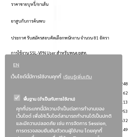
ราคาขายบุหรี่/ยาเส้น
ยาสูบกับการค้นพบ
ประกาศ รับสมัครสอบคัดเลือกพนักงาน จำนวน 81 อัตรา
การใช้งาน SSL-VPN User สำหรับพนง.ยสท.
EN
..ยอดนิยม..
เว็บไซต์นี้มีการใช้งานคุกกี้
เรียนรู้เพิ่มเติม
จัดซื้อจัดจ้างการยาสูบแห่งประเทศไทย
3248
: ประกาศผู้ชนะการเสนอราคา
2362
พื้นฐาน (จำเป็นกับการใช้งาน)
: วิธีเฉพาะเจาะจง
2113
คุกกี้ประเภทนี้มีความจำเป็นต่อการทำงานของ
ข่าวสาร/ประกาศ
1953
เว็บไซต์ เพื่อให้เว็บไซต์สามารถทำงานได้เป็นปกติ
: เอกสารส่งเสริมความโปร่งใสในการจัดซื้อจัดจ้าง
1632
และมีความปลอดภัย เช่น การจัดการ Session,
ข่าวสารจัดซื้อจัดจ้าง
1149
การตรวจสอบยืนยันตัวตนผู้ใช้งาน โดยคุกกี้