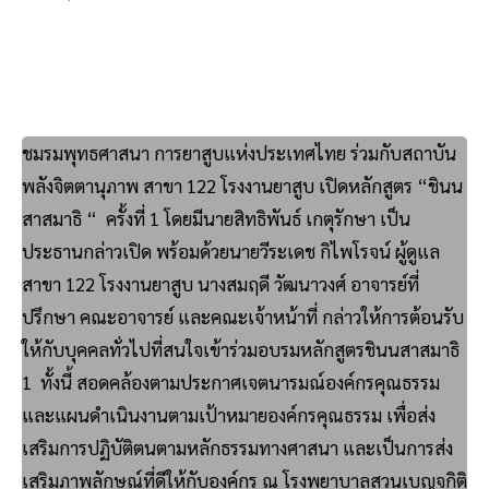
ชมรมพุทธศาสนา การยาสูบแห่งประเทศไทย ร่วมกับสถาบัน
พลังจิตตานุภาพ สาขา 122 โรงงานยาสูบ เปิดหลักสูตร “ชินน
สาสมาธิ “ ครั้งที่ 1 โดยมีนายสิทธิพันธ์ เกตุรักษา เป็น
ประธานกล่าวเปิด พร้อมด้วยนายวีระเดช กิไพโรจน์ ผู้ดูแล
สาขา 122 โรงงานยาสูบ นางสมฤดี วัฒนาวงศ์ อาจารย์ที่
ปรึกษา คณะอาจารย์ และคณะเจ้าหน้าที่ กล่าวให้การต้อนรับ
ให้กับบุคคลทั่วไปที่สนใจเข้าร่วมอบรมหลักสูตรชินนสาสมาธิ
1 ทั้งนี้ สอดคล้องตามประกาศเจตนารมณ์องค์กรคุณธรรม
และแผนดำเนินงานตามเป้าหมายองค์กรคุณธรรม เพื่อส่ง
เสริมการปฏิบัติตนตามหลักธรรมทางศาสนา และเป็นการส่ง
เสริมภาพลักษณ์ที่ดีให้กับองค์กร ณ โรงพยาบาลสวนเบญจกิติ