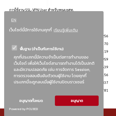
การใช้งาน SSL-VPN User สำหรับพนง.ยสท.
EN
..ยอดนิยม..
เว็บไซต์นี้มีการใช้งานคุกกี้
เรียนรู้เพิ่มเติม
จัดซื้อจัดจ้างการยาสูบแห่งประเทศไทย
3256
: ประกาศผู้ชนะการเสนอราคา
2370
พื้นฐาน (จำเป็นกับการใช้งาน)
: วิธีเฉพาะเจาะจง
2119
คุกกี้ประเภทนี้มีความจำเป็นต่อการทำงานของ
ข่าวสาร/ประกาศ
1959
เว็บไซต์ เพื่อให้เว็บไซต์สามารถทำงานได้เป็นปกติ
: เอกสารส่งเสริมความโปร่งใสในการจัดซื้อจัดจ้าง
1639
และมีความปลอดภัย เช่น การจัดการ Session,
ข่าวสารจัดซื้อจัดจ้าง
1156
การตรวจสอบยืนยันตัวตนผู้ใช้งาน โดยคุกกี้
ประเภทนี้จะถูกลบเมื่อผู้ใช้งานปิดบราวเซอร์
: แผนการจัดซื้อจัดจ้าง
837
: ประกาศราคากลาง
781
อนุญาตทั้งหมด
อนุญาต
Powered by PCU3ED
© สงวนลิขสิทธิ์ - การยาสูบแห่งประเทศไทย