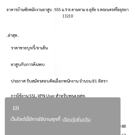
อาคารบ้านพักพนักงานยาสูบ : 555 ม.9 ต.คานหาม อ.อุทัย จ.พระนครศรีอยุธยา
13210
..ล่าสุด..
ราคาขายบุหรี่/ยาเส้น
ยาสูบกับการค้นพบ
ประกาศ รับสมัครสอบคัดเลือกพนักงาน จำนวน 81 อัตรา
การใช้งาน SSL-VPN User สำหรับพนง.ยสท.
EN
..ยอดนิยม..
เว็บไซต์นี้มีการใช้งานคุกกี้
เรียนรู้เพิ่มเติม
จัดซื้อจัดจ้างการยาสูบแห่งประเทศไทย
3248
: ประกาศผู้ชนะการเสนอราคา
2362