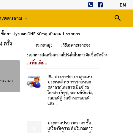
EN
าร/สอบถาม
) ซื้อยา Hyruan ONE 60mg. จำนวน 1 รายการ...
ครั้ง
หมวดหมู่ :
: วิธีเฉพาะเจาะจง
: เอกสารส่งเสริมความโปร่งใสในการจัดซื้อจัดจ้าง
..เพิ่มเติม..
!!!…ประกาศการยาสูบแห่ง
ายน 2023
ประเทศไทย การขายทอด
ตลาดรถโดยสารเบ็นซ์,รถ
โดยสารอีซูซุ, รถยนต์นั่งเก๋ง,
รถยนต์ตู้,รถจักรยานยนต์
และ...
ประกาศประกวดราคา ซื้อ
เครื่องวิเคราะห์ปริมาณสาร