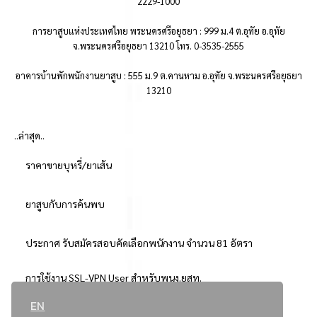
2229-1000
การยาสูบแห่งประเทศไทย พระนครศรีอยุธยา : 999 ม.4 ต.อุทัย อ.อุทัย
จ.พระนครศรีอยุธยา 13210 โทร. 0-3535-2555
อาคารบ้านพักพนักงานยาสูบ : 555 ม.9 ต.คานหาม อ.อุทัย จ.พระนครศรีอยุธยา
13210
..ล่าสุด..
ราคาขายบุหรี่/ยาเส้น
ยาสูบกับการค้นพบ
ประกาศ รับสมัครสอบคัดเลือกพนักงาน จำนวน 81 อัตรา
การใช้งาน SSL-VPN User สำหรับพนง.ยสท.
EN
..ยอดนิยม..