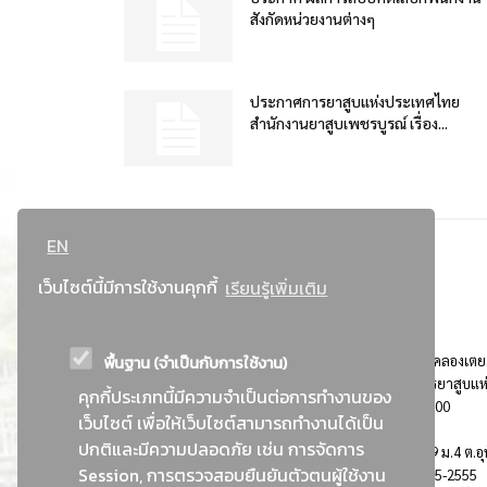
สังกัดหน่วยงานต่างๆ
ประกาศการยาสูบแห่งประเทศไทย
สำนักงานยาสูบเพชรบูรณ์ เรื่อง...
EN
เว็บไซต์นี้มีการใช้งานคุกกี้
เรียนรู้เพิ่มเติม
พื้นฐาน (จำเป็นกับการใช้งาน)
ที่อยู่ : 184 ถนนพระรามที่ 4 แขวงคลองเตย เขตคลองเตย
กรุงเทพมหานคร 10110 ติดต่อประชาสัมพันธ์ การยาสูบแห
คุกกี้ประเภทนี้มีความจำเป็นต่อการทำงานของ
ประเทศไทย Call center โทร. 0-2229-1000
เว็บไซต์ เพื่อให้เว็บไซต์สามารถทำงานได้เป็น
ปกติและมีความปลอดภัย เช่น การจัดการ
การยาสูบแห่งประเทศไทย พระนครศรีอยุธยา : 999 ม.4 ต.อุ
Session, การตรวจสอบยืนยันตัวตนผู้ใช้งาน
อ.อุทัย จ.พระนครศรีอยุธยา 13210 โทร. 0-3535-2555