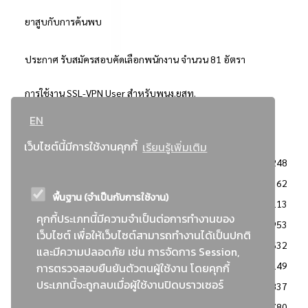
ยาสูบกับการค้นพบ
ประกาศ รับสมัครสอบคัดเลือกพนักงาน จำนวน 81 อัตรา
การใช้งาน SSL-VPN User สำหรับพนง.ยสท.
EN
..ยอดนิยม..
เว็บไซต์นี้มีการใช้งานคุกกี้
เรียนรู้เพิ่มเติม
จัดซื้อจัดจ้างการยาสูบแห่งประเทศไทย
3248
: ประกาศผู้ชนะการเสนอราคา
2362
พื้นฐาน (จำเป็นกับการใช้งาน)
: วิธีเฉพาะเจาะจง
2113
คุกกี้ประเภทนี้มีความจำเป็นต่อการทำงานของ
ข่าวสาร/ประกาศ
1953
เว็บไซต์ เพื่อให้เว็บไซต์สามารถทำงานได้เป็นปกติ
: เอกสารส่งเสริมความโปร่งใสในการจัดซื้อจัดจ้าง
1632
และมีความปลอดภัย เช่น การจัดการ Session,
ข่าวสารจัดซื้อจัดจ้าง
1149
การตรวจสอบยืนยันตัวตนผู้ใช้งาน โดยคุกกี้
ประเภทนี้จะถูกลบเมื่อผู้ใช้งานปิดบราวเซอร์
: แผนการจัดซื้อจัดจ้าง
837
: ประกาศราคากลาง
780