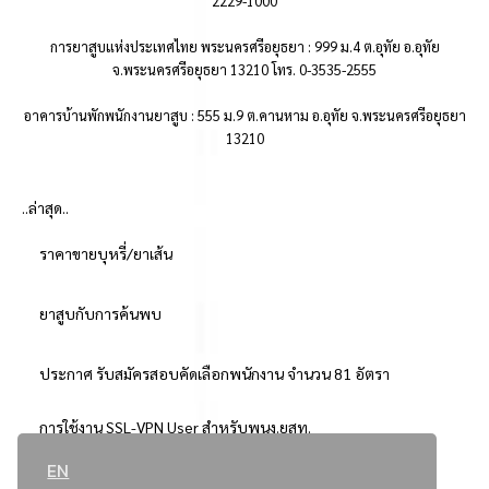
2229-1000
การยาสูบแห่งประเทศไทย พระนครศรีอยุธยา : 999 ม.4 ต.อุทัย อ.อุทัย
จ.พระนครศรีอยุธยา 13210 โทร. 0-3535-2555
อาคารบ้านพักพนักงานยาสูบ : 555 ม.9 ต.คานหาม อ.อุทัย จ.พระนครศรีอยุธยา
13210
..ล่าสุด..
ราคาขายบุหรี่/ยาเส้น
ยาสูบกับการค้นพบ
ประกาศ รับสมัครสอบคัดเลือกพนักงาน จำนวน 81 อัตรา
การใช้งาน SSL-VPN User สำหรับพนง.ยสท.
EN
..ยอดนิยม..