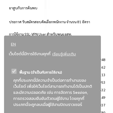
ยาสูบกับการค้นพบ
ประกาศ รับสมัครสอบคัดเลือกพนักงาน จำนวน 81 อัตรา
การใช้งาน SSL-VPN User สำหรับพนง.ยสท.
EN
..ยอดนิยม..
เว็บไซต์นี้มีการใช้งานคุกกี้
เรียนรู้เพิ่มเติม
จัดซื้อจัดจ้างการยาสูบแห่งประเทศไทย
3248
: ประกาศผู้ชนะการเสนอราคา
2362
พื้นฐาน (จำเป็นกับการใช้งาน)
: วิธีเฉพาะเจาะจง
2113
คุกกี้ประเภทนี้มีความจำเป็นต่อการทำงานของ
ข่าวสาร/ประกาศ
1953
เว็บไซต์ เพื่อให้เว็บไซต์สามารถทำงานได้เป็นปกติ
: เอกสารส่งเสริมความโปร่งใสในการจัดซื้อจัดจ้าง
1632
และมีความปลอดภัย เช่น การจัดการ Session,
ข่าวสารจัดซื้อจัดจ้าง
1149
การตรวจสอบยืนยันตัวตนผู้ใช้งาน โดยคุกกี้
ประเภทนี้จะถูกลบเมื่อผู้ใช้งานปิดบราวเซอร์
: แผนการจัดซื้อจัดจ้าง
837
: ประกาศราคากลาง
780