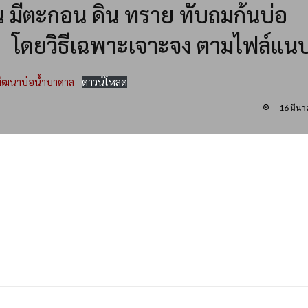
 มีตะกอน ดิน ทราย ทับถมก้นบ่อ
ง โดยวิธีเฉพาะเจาะจง ตามไฟล์แนบน
พัฒนาบ่อน้ำบาดาล
ดาวน์โหลด
16 มีน