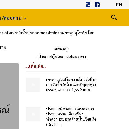
EN
าร/สอบถาม
าง-พัฒนาบ่อน้ำบาดาล ของสำนักงานยาสูบสุโขทัย โดย
พาะ
หมวดหมู่ :
: ประกาศผู้ชนะการเสนอราคา
..เพิ่มเติม..
เอกสารส่งเสริมความโปร่งใสใน
การจัดซื้อจัดจ้างและสัญญาคุณ
ธรรมฯ แบบ รร.1,รร.2 และ...
รณ์
ประกาศผู้ชนะการเสนอราคา
ประกวดราคาซื้อเครื่อง
ทำความสะอาดด้วยน้ำแข็งแห้ง
(Dry Ice...