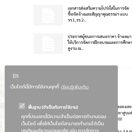
เอกสารส่งเสริมความโปร่งใสในการจัด
ซื้อจัดจ้างและสัญญาคุณธรรมฯ แบบ
รร.1,รร.2...
ประกาศผู้ชนะการเสนอราคา จ้างเหมา
ให้บริการจัดการฝึกอบรมและการศึกษ
ดูงาน ณ...
EN
เว็บไซต์นี้มีการใช้งานคุกกี้
เรียนรู้เพิ่มเติม
พื้นฐาน (จำเป็นกับการใช้งาน)
ที่อยู่ : 184 ถนนพระรามที่ 4 แขวงคลองเตย เขตคลองเตย
กรุงเทพมหานคร 10110 ติดต่อประชาสัมพันธ์ การยาสูบแห
คุกกี้ประเภทนี้มีความจำเป็นต่อการทำงานของ
ประเทศไทย Call center โทร. 0-2229-1000
เว็บไซต์ เพื่อให้เว็บไซต์สามารถทำงานได้เป็น
ปกติและมีความปลอดภัย เช่น การจัดการ
การยาสูบแห่งประเทศไทย พระนครศรีอยุธยา : 999 ม.4 ต.อุ