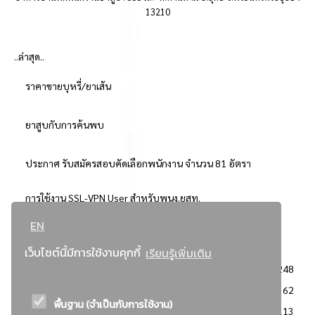
13210
..ล่าสุด..
ราคาขายบุหรี่/ยาเส้น
ยาสูบกับการค้นพบ
ประกาศ รับสมัครสอบคัดเลือกพนักงาน จำนวน 81 อัตรา
การใช้งาน SSL-VPN User สำหรับพนง.ยสท.
EN
..ยอดนิยม..
เว็บไซต์นี้มีการใช้งานคุกกี้
เรียนรู้เพิ่มเติม
จัดซื้อจัดจ้างการยาสูบแห่งประเทศไทย
3248
: ประกาศผู้ชนะการเสนอราคา
2362
พื้นฐาน (จำเป็นกับการใช้งาน)
: วิธีเฉพาะเจาะจง
2113