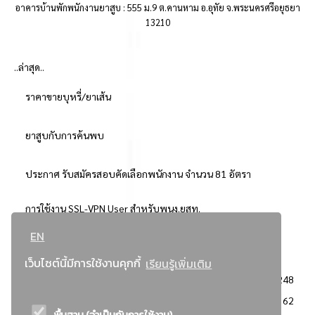
อาคารบ้านพักพนักงานยาสูบ : 555 ม.9 ต.คานหาม อ.อุทัย จ.พระนครศรีอยุธยา
13210
..ล่าสุด..
ราคาขายบุหรี่/ยาเส้น
ยาสูบกับการค้นพบ
ประกาศ รับสมัครสอบคัดเลือกพนักงาน จำนวน 81 อัตรา
การใช้งาน SSL-VPN User สำหรับพนง.ยสท.
EN
..ยอดนิยม..
เว็บไซต์นี้มีการใช้งานคุกกี้
เรียนรู้เพิ่มเติม
จัดซื้อจัดจ้างการยาสูบแห่งประเทศไทย
3248
: ประกาศผู้ชนะการเสนอราคา
2362
พื้นฐาน (จำเป็นกับการใช้งาน)