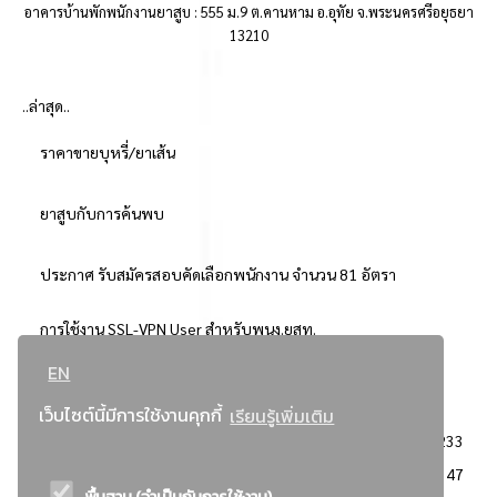
อาคารบ้านพักพนักงานยาสูบ : 555 ม.9 ต.คานหาม อ.อุทัย จ.พระนครศรีอยุธยา
13210
..ล่าสุด..
ราคาขายบุหรี่/ยาเส้น
ยาสูบกับการค้นพบ
ประกาศ รับสมัครสอบคัดเลือกพนักงาน จำนวน 81 อัตรา
การใช้งาน SSL-VPN User สำหรับพนง.ยสท.
EN
..ยอดนิยม..
เว็บไซต์นี้มีการใช้งานคุกกี้
เรียนรู้เพิ่มเติม
จัดซื้อจัดจ้างการยาสูบแห่งประเทศไทย
3233
: ประกาศผู้ชนะการเสนอราคา
2347
พื้นฐาน (จำเป็นกับการใช้งาน)