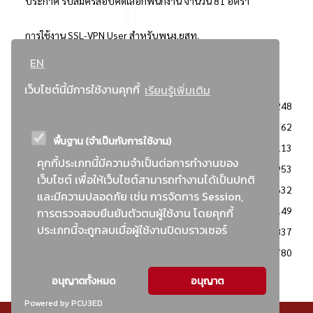
ประกาศ รับสมัครสอบคัดเลือกพนักงาน จำนวน 81 อัตรา
การใช้งาน SSL-VPN User สำหรับพนง.ยสท.
EN
..ยอดนิยม..
เว็บไซต์นี้มีการใช้งานคุกกี้
เรียนรู้เพิ่มเติม
จัดซื้อจัดจ้างการยาสูบแห่งประเทศไทย
3248
: ประกาศผู้ชนะการเสนอราคา
2362
พื้นฐาน (จำเป็นกับการใช้งาน)
: วิธีเฉพาะเจาะจง
2113
คุกกี้ประเภทนี้มีความจำเป็นต่อการทำงานของ
ข่าวสาร/ประกาศ
1953
เว็บไซต์ เพื่อให้เว็บไซต์สามารถทำงานได้เป็นปกติ
: เอกสารส่งเสริมความโปร่งใสในการจัดซื้อจัดจ้าง
1632
และมีความปลอดภัย เช่น การจัดการ Session,
ข่าวสารจัดซื้อจัดจ้าง
1149
การตรวจสอบยืนยันตัวตนผู้ใช้งาน โดยคุกกี้
ประเภทนี้จะถูกลบเมื่อผู้ใช้งานปิดบราวเซอร์
: แผนการจัดซื้อจัดจ้าง
837
: ประกาศราคากลาง
780
อนุญาตทั้งหมด
อนุญาต
Powered by PCU3ED