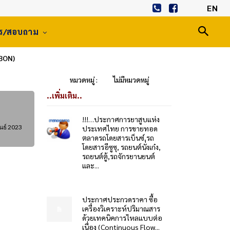
EN
าร/สอบถาม
BBON)
หมวดหมู่ :
ไม่มีหมวดหมู่
..เพิ่มเติม..
!!!…ประกาศการยาสูบแห่ง
นธ์ 2023
ประเทศไทย การขายทอด
ตลาดรถโดยสารเบ็นซ์,รถ
โดยสารอีซูซุ, รถยนต์นั่งเก๋ง,
รถยนต์ตู้,รถจักรยานยนต์
และ...
ประกาศประกวดราคา ซื้อ
เครื่องวิเคราะห์ปริมาณสาร
ด้วยเทคนิคการไหลแบบต่อ
เนื่อง (Continuous Flow...