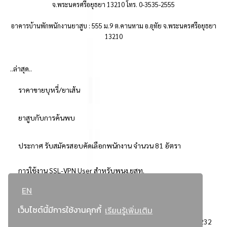
จ.พระนครศรีอยุธยา 13210 โทร. 0-3535-2555
อาคารบ้านพักพนักงานยาสูบ : 555 ม.9 ต.คานหาม อ.อุทัย จ.พระนครศรีอยุธยา
13210
..ล่าสุด..
ราคาขายบุหรี่/ยาเส้น
ยาสูบกับการค้นพบ
ประกาศ รับสมัครสอบคัดเลือกพนักงาน จำนวน 81 อัตรา
การใช้งาน SSL-VPN User สำหรับพนง.ยสท.
EN
..ยอดนิยม..
เว็บไซต์นี้มีการใช้งานคุกกี้
เรียนรู้เพิ่มเติม
จัดซื้อจัดจ้างการยาสูบแห่งประเทศไทย
3232