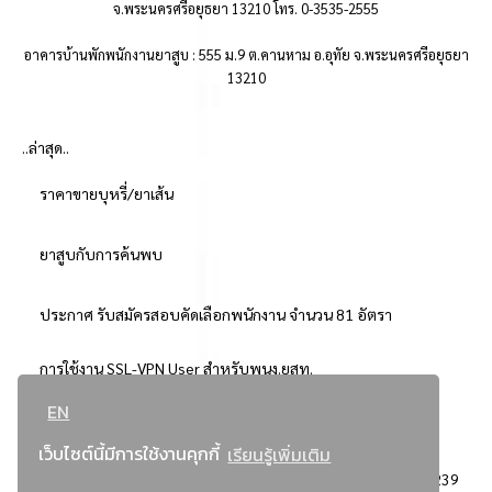
จ.พระนครศรีอยุธยา 13210 โทร. 0-3535-2555
อาคารบ้านพักพนักงานยาสูบ : 555 ม.9 ต.คานหาม อ.อุทัย จ.พระนครศรีอยุธยา
13210
..ล่าสุด..
ราคาขายบุหรี่/ยาเส้น
ยาสูบกับการค้นพบ
ประกาศ รับสมัครสอบคัดเลือกพนักงาน จำนวน 81 อัตรา
การใช้งาน SSL-VPN User สำหรับพนง.ยสท.
EN
..ยอดนิยม..
เว็บไซต์นี้มีการใช้งานคุกกี้
เรียนรู้เพิ่มเติม
จัดซื้อจัดจ้างการยาสูบแห่งประเทศไทย
3239