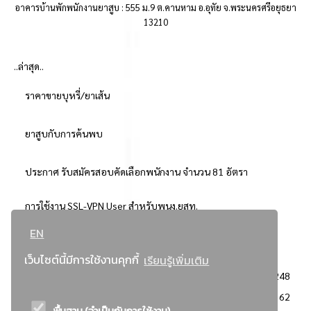
อาคารบ้านพักพนักงานยาสูบ : 555 ม.9 ต.คานหาม อ.อุทัย จ.พระนครศรีอยุธยา
13210
..ล่าสุด..
ราคาขายบุหรี่/ยาเส้น
ยาสูบกับการค้นพบ
ประกาศ รับสมัครสอบคัดเลือกพนักงาน จำนวน 81 อัตรา
การใช้งาน SSL-VPN User สำหรับพนง.ยสท.
EN
..ยอดนิยม..
เว็บไซต์นี้มีการใช้งานคุกกี้
เรียนรู้เพิ่มเติม
จัดซื้อจัดจ้างการยาสูบแห่งประเทศไทย
3248
: ประกาศผู้ชนะการเสนอราคา
2362
พื้นฐาน (จำเป็นกับการใช้งาน)