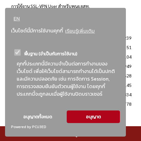
การใช้งาน SSL-VPN User สำหรับพนง.ยสท.
EN
..ยอดนิยม..
เว็บไซต์นี้มีการใช้งานคุกกี้
เรียนรู้เพิ่มเติม
จัดซื้อจัดจ้างการยาสูบแห่งประเทศไทย
3239
: ประกาศผู้ชนะการเสนอราคา
2351
พื้นฐาน (จำเป็นกับการใช้งาน)
: วิธีเฉพาะเจาะจง
2104
คุกกี้ประเภทนี้มีความจำเป็นต่อการทำงานของ
ข่าวสาร/ประกาศ
1949
เว็บไซต์ เพื่อให้เว็บไซต์สามารถทำงานได้เป็นปกติ
: เอกสารส่งเสริมความโปร่งใสในการจัดซื้อจัดจ้าง
1628
และมีความปลอดภัย เช่น การจัดการ Session,
ข่าวสารจัดซื้อจัดจ้าง
1145
การตรวจสอบยืนยันตัวตนผู้ใช้งาน โดยคุกกี้
ประเภทนี้จะถูกลบเมื่อผู้ใช้งานปิดบราวเซอร์
: แผนการจัดซื้อจัดจ้าง
834
: ประกาศราคากลาง
778
อนุญาตทั้งหมด
อนุญาต
Powered by PCU3ED
© สงวนลิขสิทธิ์ - การยาสูบแห่งประเทศไทย