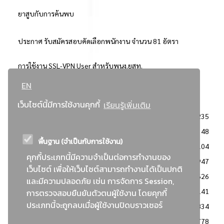
ยาสูบกับการค้นพบ
ประกาศ รับสมัครสอบคัดเลือกพนักงาน จำนวน 81 อัตรา
การใช้งาน SSL-VPN User สำหรับพนง.ยสท.
EN
..ยอดนิยม..
เว็บไซต์นี้มีการใช้งานคุกกี้
เรียนรู้เพิ่มเติม
จัดซื้อจัดจ้างการยาสูบแห่งประเทศไทย
3235
: ประกาศผู้ชนะการเสนอราคา
2348
พื้นฐาน (จำเป็นกับการใช้งาน)
: วิธีเฉพาะเจาะจง
2104
คุกกี้ประเภทนี้มีความจำเป็นต่อการทำงานของ
ข่าวสาร/ประกาศ
1947
เว็บไซต์ เพื่อให้เว็บไซต์สามารถทำงานได้เป็นปกติ
: เอกสารส่งเสริมความโปร่งใสในการจัดซื้อจัดจ้าง
1626
และมีความปลอดภัย เช่น การจัดการ Session,
ข่าวสารจัดซื้อจัดจ้าง
1141
การตรวจสอบยืนยันตัวตนผู้ใช้งาน โดยคุกกี้
ประเภทนี้จะถูกลบเมื่อผู้ใช้งานปิดบราวเซอร์
: แผนการจัดซื้อจัดจ้าง
834
: ประกาศราคากลาง
778