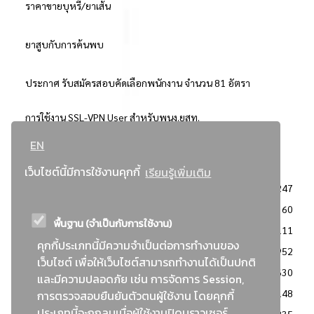
ราคาขายบุหรี่/ยาเส้น
ยาสูบกับการค้นพบ
ประกาศ รับสมัครสอบคัดเลือกพนักงาน จำนวน 81 อัตรา
การใช้งาน SSL-VPN User สำหรับพนง.ยสท.
EN
..ยอดนิยม..
เว็บไซต์นี้มีการใช้งานคุกกี้
เรียนรู้เพิ่มเติม
จัดซื้อจัดจ้างการยาสูบแห่งประเทศไทย
3247
: ประกาศผู้ชนะการเสนอราคา
2360
พื้นฐาน (จำเป็นกับการใช้งาน)
: วิธีเฉพาะเจาะจง
2111
คุกกี้ประเภทนี้มีความจำเป็นต่อการทำงานของ
ข่าวสาร/ประกาศ
1952
เว็บไซต์ เพื่อให้เว็บไซต์สามารถทำงานได้เป็นปกติ
: เอกสารส่งเสริมความโปร่งใสในการจัดซื้อจัดจ้าง
1630
และมีความปลอดภัย เช่น การจัดการ Session,
ข่าวสารจัดซื้อจัดจ้าง
1148
การตรวจสอบยืนยันตัวตนผู้ใช้งาน โดยคุกกี้
ประเภทนี้จะถูกลบเมื่อผู้ใช้งานปิดบราวเซอร์
: แผนการจัดซื้อจัดจ้าง
835