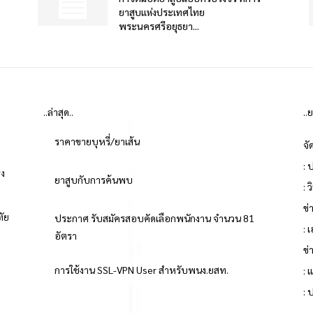
ยาสูบแห่งประเทศไทย
พระนครศรีอยุธยา...
..ล่าสุด..
..
ราคาขายบุหรี่/ยาเส้น
จั
: 
่ง
ยาสูบกับการค้นพบ
: 
ข
ทัย
ประกาศ รับสมัครสอบคัดเลือกพนักงาน จำนวน 81
: 
อัตรา
ข่
ย
การใช้งาน SSL-VPN User สำหรับพนง.ยสท.
: 
: