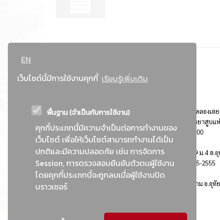
EN
เว็บไซต์นี้มีการใช้งานคุกกี้
เรียนรู้เพิ่มเติม
พื้นฐาน (จำเป็นกับการใช้งาน)
ที่อยู่ : 184 ถนนพระรามที่ 4 แขวงคลองเตย เขตคลองเตย
กรุงเทพมหานคร 10110 ติดต่อประชาสัมพันธ์ การยาสูบแห
คุกกี้ประเภทนี้มีความจำเป็นต่อการทำงานของ
ประเทศไทย Call center โทร. 0-2229-1000
เว็บไซต์ เพื่อให้เว็บไซต์สามารถทำงานได้เป็น
ปกติและมีความปลอดภัย เช่น การจัดการ
การยาสูบแห่งประเทศไทย พระนครศรีอยุธยา : 999 ม.4 ต.อุ
Session, การตรวจสอบยืนยันตัวตนผู้ใช้งาน
อ.อุทัย จ.พระนครศรีอยุธยา 13210 โทร. 0-3535-2555
โดยคุกกี้ประเภทนี้จะถูกลบเมื่อผู้ใช้งานปิด
อาคารบ้านพักพนักงานยาสูบ : 555 ม.9 ต.คานหาม อ.อุทั
บราวเซอร์
จ.พระนครศรีอยุธยา 13210