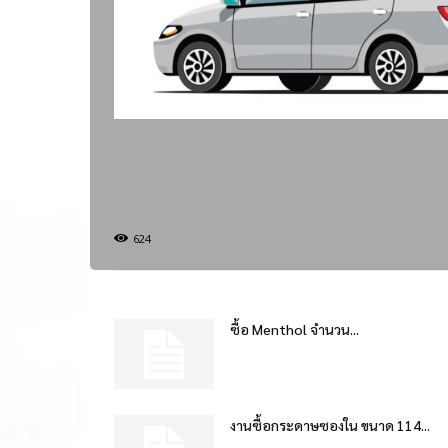
624
ซื้อ Menthol จำนวน...
งานซื้อกระดาษซองใน ขนาด 114...